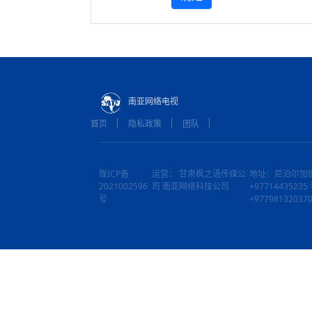
南亚网络电视
首页
隐私政策
团队
陇ICP备
运营： 甘肃枫之语传媒公
地址：尼泊尔加
2021002596
司 南亚网络科技公司
+9771443523
号
+97798132037